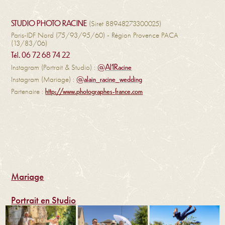
STUDIO PHOTO RACINE
(Siret 88948273300025)
Paris-IDF Nord (75/93/95/60) - Région Provence PACA
(13/83/06)
Tél. 06 72 68 74 22
@Al1Racine
Instagram (Portrait & Studio) :
@alain_racine_wedding
Instagram (Mariage) :
http://www.photographes-france.com
Partenaire :
Mariage
Portrait en Studio