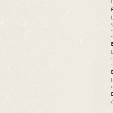
L
-
L
-
a
-