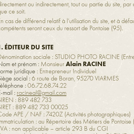
directement ou indirectement, tout ou partie du site, p
ue ce soit.
n cas de différend relatif à l’utilisation du site, et à dé
compétents seront ceux du ressort de Pontoise (95).
1. ÉDITEUR DU SITE
Dénomination sociale : STUDIO PHOTO RACINE (Entrep
Alain RACINE
Nom et prénom :
Monsieur
Forme juridique
: Entrepreneur Individuel
Siège social :
6 route de Boran, 95270 VIARMES
Téléphone :
06.72.68.74.22
-mail :
racineal@gmail.com
SIREN : 889 482 733
SIRET : 889 482 733 00025
Code APE / NAF : 7420Z (Activités photographiques)
Immatriculation : au Répertoire des Métiers de Pontoise 
TVA : non applicable – article 293 B du CGI