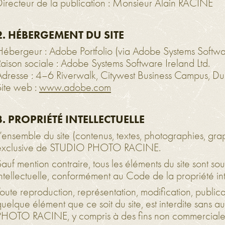
Directeur de la publication : Monsieur Alain RACINE
2. HÉBERGEMENT DU SITE
Hébergeur : Adobe Portfolio (via Adobe Systems Softwar
Raison sociale : Adobe Systems Software Ireland Ltd.
Adresse : 4–6 Riverwalk, Citywest Business Campus, Dub
Site web :
www.adobe.com
3. PROPRIÉTÉ INTELLECTUELLE
’ensemble du site (contenus, textes, photographies, graph
exclusive de STUDIO PHOTO RACINE.
auf mention contraire, tous les éléments du site sont sou
intellectuelle, conformément au Code de la propriété int
oute reproduction, représentation, modification, publica
quelque élément que ce soit du site, est interdite sans 
PHOTO RACINE, y compris à des fins non commerciale