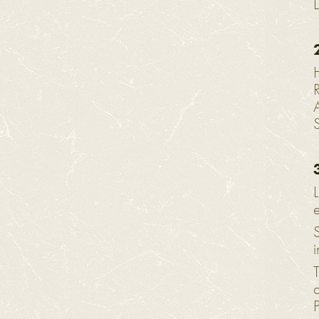
L
S
T