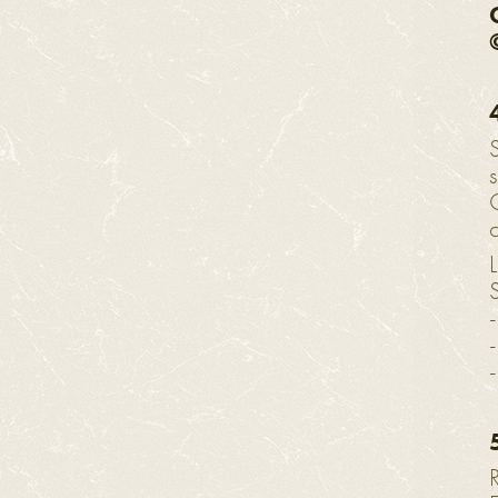
s
c
L
-
-
-