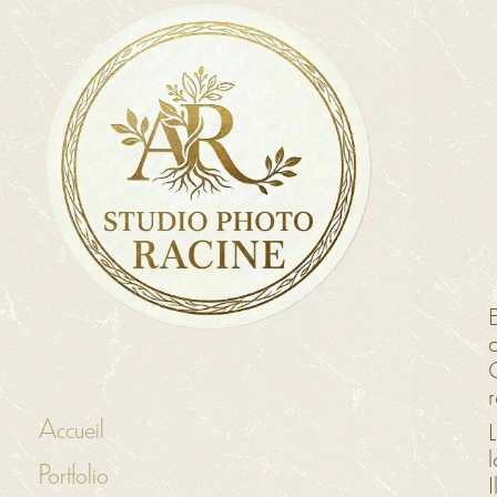
c
r
Accueil
L
l
Portfolio
I