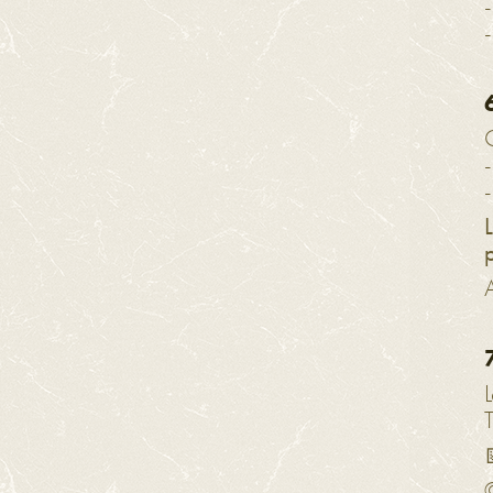
-
C
A
L