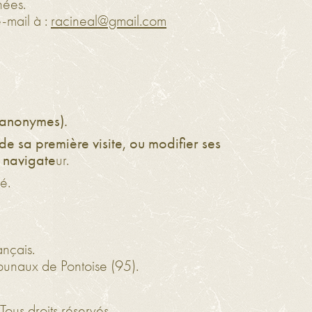
nées.
-mail à :
racineal@gmail.com
s anonymes).
 de sa première visite, ou modifier ses
 navigate
ur.
sé.
ançais.
ibunaux de Pontoise (95).
Tous droits réservés.