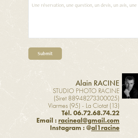
Submit
Alain RACINE
STUDIO PHOTO RACINE
(Siret 88948273300025)
Viarmes (95) - La Ciotat (13)
Tél. 06.72.68.74.22
Email :
racineal@gmail.com
Instagram : @
al1racine